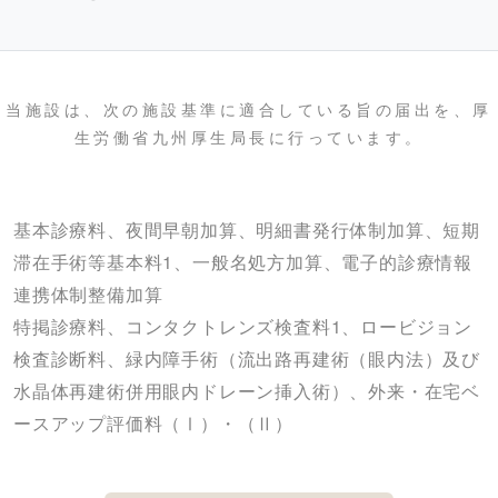
当施設は、次の施設基準に適合している旨の届出を、厚
生労働省九州厚生局長に行っています。
基本診療料、夜間早朝加算、明細書発行体制加算、短期
滞在手術等基本料1、一般名処方加算、電子的診療情報
連携体制整備加算
特掲診療料、コンタクトレンズ検査料1、ロービジョン
検査診断料、緑内障手術（流出路再建術（眼内法）及び
水晶体再建術併用眼内ドレーン挿入術）、外来・在宅ベ
ースアップ評価料（Ⅰ）・（Ⅱ）