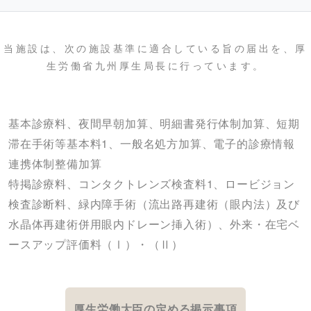
当施設は、次の施設基準に適合している旨の届出を、厚
生労働省九州厚生局長に行っています。
基本診療料、夜間早朝加算、明細書発行体制加算、短期
滞在手術等基本料1、一般名処方加算、電子的診療情報
連携体制整備加算
特掲診療料、コンタクトレンズ検査料1、ロービジョン
検査診断料、緑内障手術（流出路再建術（眼内法）及び
水晶体再建術併用眼内ドレーン挿入術）、外来・在宅ベ
ースアップ評価料（Ⅰ）・（Ⅱ）
厚生労働大臣の定める掲示事項