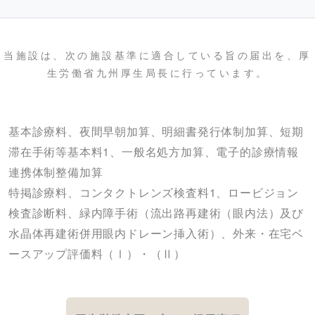
当施設は、次の施設基準に適合している旨の届出を、厚
生労働省九州厚生局長に行っています。
基本診療料、夜間早朝加算、明細書発行体制加算、短期
滞在手術等基本料1、一般名処方加算、電子的診療情報
連携体制整備加算
特掲診療料、コンタクトレンズ検査料1、ロービジョン
検査診断料、緑内障手術（流出路再建術（眼内法）及び
水晶体再建術併用眼内ドレーン挿入術）、外来・在宅ベ
ースアップ評価料（Ⅰ）・（Ⅱ）