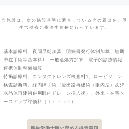
当施設は、次の施設基準に適合している旨の届出を、厚
生労働省九州厚生局長に行っています。
基本診療料、夜間早朝加算、明細書発行体制加算、短期
滞在手術等基本料1、一般名処方加算、電子的診療情報
連携体制整備加算
特掲診療料、コンタクトレンズ検査料1、ロービジョン
検査診断料、緑内障手術（流出路再建術（眼内法）及び
水晶体再建術併用眼内ドレーン挿入術）、外来・在宅ベ
ースアップ評価料（Ⅰ）・（Ⅱ）
厚生労働大臣の定める掲示事項