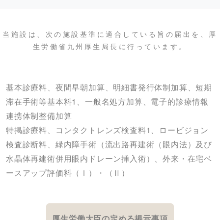
当施設は、次の施設基準に適合している旨の届出を、厚
生労働省九州厚生局長に行っています。
基本診療料、夜間早朝加算、明細書発行体制加算、短期
滞在手術等基本料1、一般名処方加算、電子的診療情報
連携体制整備加算
特掲診療料、コンタクトレンズ検査料1、ロービジョン
検査診断料、緑内障手術（流出路再建術（眼内法）及び
水晶体再建術併用眼内ドレーン挿入術）、外来・在宅ベ
ースアップ評価料（Ⅰ）・（Ⅱ）
厚生労働大臣の定める掲示事項