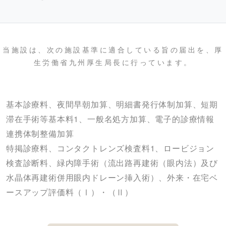
当施設は、次の施設基準に適合している旨の届出を、厚
生労働省九州厚生局長に行っています。
基本診療料、夜間早朝加算、明細書発行体制加算、短期
滞在手術等基本料1、一般名処方加算、電子的診療情報
連携体制整備加算
特掲診療料、コンタクトレンズ検査料1、ロービジョン
検査診断料、緑内障手術（流出路再建術（眼内法）及び
水晶体再建術併用眼内ドレーン挿入術）、外来・在宅ベ
ースアップ評価料（Ⅰ）・（Ⅱ）